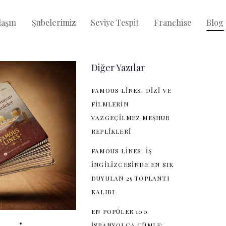
aşın
Şubelerimiz
Seviye Tespit
Franchise
Blog
Diğer Yazılar
FAMOUS LINES: DIZI VE
FILMLERIN
VAZGEÇILMEZ MEŞHUR
REPLIKLERI
FAMOUS LINES: İŞ
İNGILIZCESINDE EN SIK
DUYULAN 25 TOPLANTI
KALIBI
EN POPÜLER 100
İSPANYOLCA CÜMLE: