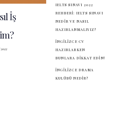
IELTS SINAVI 2022
l İş
REHBERI: IELTS SINAVI
NEDIR VE NASIL
HAZIRLANMALIYIZ?
im?
İNGILIZCE CV
0
2
2
HAZIRLARKEN
BUNLARA DIKKAT EDIN!
İNGILIZCE DRAMA
KULÜBÜ NEDIR?