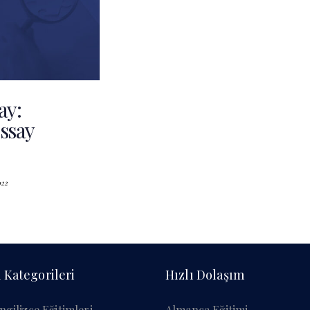
y:
ssay
2
 Kategorileri
Hızlı Dolaşım
ngilizce Eğitimleri
Almanca Eğitimi