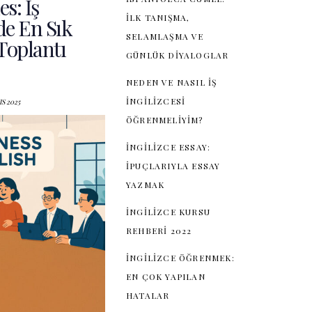
: İş
İLK TANIŞMA,
de En Sık
SELAMLAŞMA VE
oplantı
GÜNLÜK DIYALOGLAR
NEDEN VE NASIL İŞ
İNGILIZCESI
2
0
2
5
ÖĞRENMELIYIM?
İNGILIZCE ESSAY:
İPUÇLARIYLA ESSAY
YAZMAK
×
İNGILIZCE KURSU
REHBERI 2022
İNGILIZCE ÖĞRENMEK:
EN ÇOK YAPILAN
HATALAR