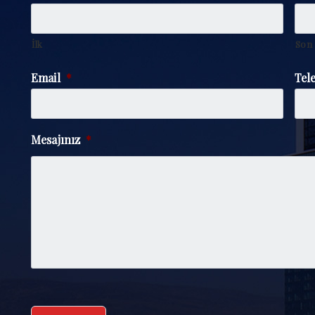
İlk
Son
Email
*
Tele
Mesajınız
*