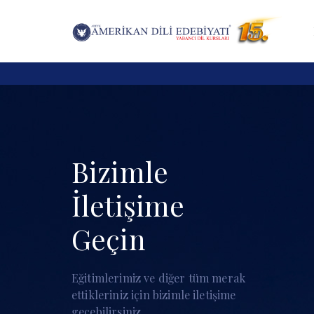
Skip
Skip
links
to
E
primary
navigation
Skip
to
content
Bizimle
İletişime
Geçin
Eğitimlerimiz ve diğer tüm merak
ettikleriniz için bizimle iletişime
geçebilirsiniz.