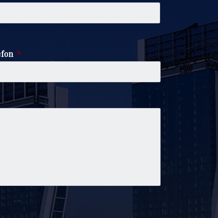
fon
*