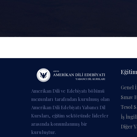
Eğitim
Genel İ
Amerikan Dili ve Edebiyatı bölümü
Sınav H
mezunları tarafından kurulmuş olan
Tesol S
Amerikan Dili Edebiyatı Yabancı Dil
Kursları, eğitim sektöründe liderler
İş İngi
arasında konumlanmış bir
Diğer Y
kuruluştur.