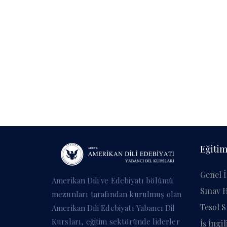
Eğitim
Genel İ
Amerikan Dili ve Edebiyatı bölümü
Sınav H
mezunları tarafından kurulmuş olan
Tesol S
Amerikan Dili Edebiyatı Yabancı Dil
Kursları, eğitim sektöründe liderler
İş İngi