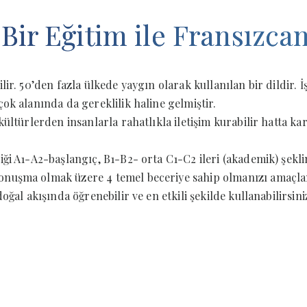
 Bir Eğitim ile Fransızcanı
lir. 50’den fazla ülkede yaygın olarak kullanılan bir dildir. 
ok alanında da gereklilik haline gelmiştir.
ültürlerden insanlarla rahatlıkla iletişim kurabilir hatta kar
iği A1-A2-başlangıç, B1-B2- orta C1-C2 ileri (akademik) şekli
onuşma olmak üzere 4 temel beceriye sahip olmanızı amaçlan
ğal akışında öğrenebilir ve en etkili şekilde kullanabilirsiniz