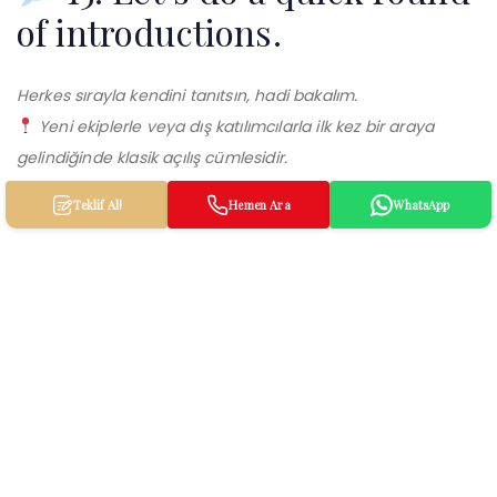
of introductions.
Herkes sırayla kendini tanıtsın, hadi bakalım.
Yeni ekiplerle veya dış katılımcılarla ilk kez bir araya
gelindiğinde klasik açılış cümlesidir.
Teklif Al!
Hemen Ara
WhatsApp
16. That’s not my area of
expertise.
Benim konum değil, ama dinliyorum
Konuyla ilgili fikir belirtmek istenmediğinde ya da
sorumluluğu nazikçe reddetmek gerektiğinde söylenir.