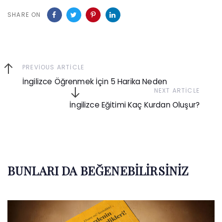
SHARE ON
Previous
PREVIOUS ARTICLE
Article
İngilizce Öğrenmek İçin 5 Harika Neden
Next
NEXT ARTICLE
Article
İngilizce Eğitimi Kaç Kurdan Oluşur?
BUNLARI DA BEĞENEBILIRSINIZ