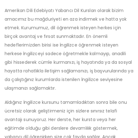
Amerikan Dili Edebiyatı Yabancı Dil Kursları olarak bizim
amacımız bu mağduriyeti en aza indirmek ve hatta yok
etmek. Kurumumuz, dil öğrenmek isteyen herkes için
birçok avantaj ve fırsat sunmaktadır. En önemli
hedeflerimizden birisi ise İngilizce öğrenmek isteyen
herkese İngilizceyi sadece öğretmekle kalmayıp, anadili
gibi hissederek cümle kurmanızı, iş hayatında ya da sosyal
hayatta rahatlıkla iletişim sağlamanızı, iş başvurularında ya
da çalıştığınız kurumlarda istenilen İngilizce seviyesine
ulaşmanızı sağlamaktır.
Aldığınız İngilizce kursunu tamamladıktan sonra bile onu
ücretsiz olarak geliştirmeniz için sizlere sınırsız telafi
avantajı sunuyoruz. Her derste, her kursta veya her
eğitimde olduğu gibi derslere devamlılık göstermek,
yabancı dil öğrenirken size çok fayda sağlar. Ancak