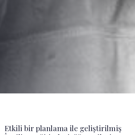
Post
navigation
Etkili bir planlama ile geliştirilmiş