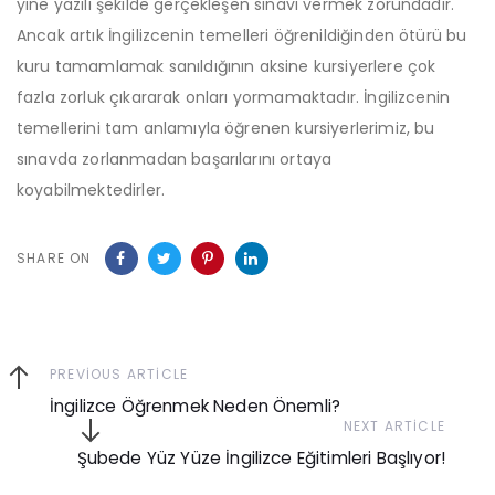
yine yazılı şekilde gerçekleşen sınavı vermek zorundadır.
Ancak artık İngilizcenin temelleri öğrenildiğinden ötürü bu
kuru tamamlamak sanıldığının aksine kursiyerlere çok
fazla zorluk çıkararak onları yormamaktadır. İngilizcenin
temellerini tam anlamıyla öğrenen kursiyerlerimiz, bu
sınavda zorlanmadan başarılarını ortaya
koyabilmektedirler.
SHARE ON
Previous
PREVIOUS ARTICLE
Article
İngilizce Öğrenmek Neden Önemli?
Next
NEXT ARTICLE
Article
Şubede Yüz Yüze İngilizce Eğitimleri Başlıyor!