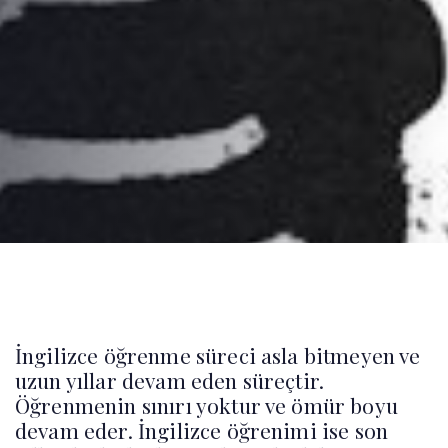
Post
navigation
İngilizce öğrenme süreci asla bitmeyen ve
uzun yıllar devam eden süreçtir.
Öğrenmenin sınırı yoktur ve ömür boyu
devam eder. İngilizce öğrenimi ise son