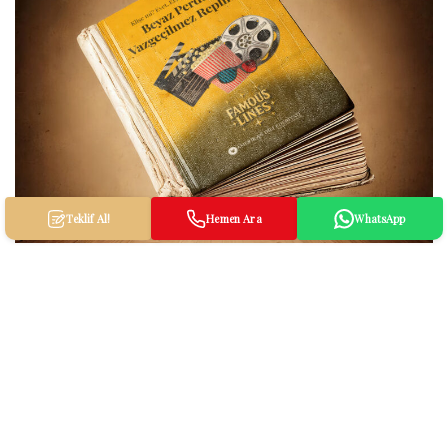
Teklif Al!
Hemen Ara
WhatsApp
Famous Lines: Dizi ve Filmlerin
Vazgeçilmez Meşhur Replikleri
GENEL