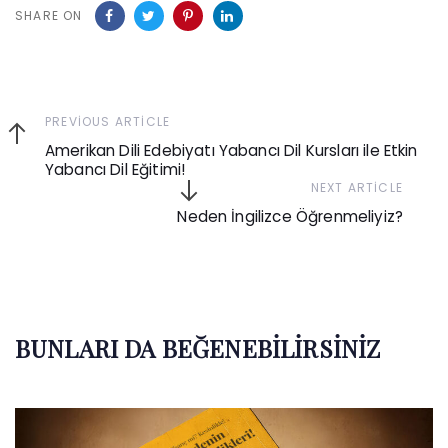
SHARE ON
Previous
PREVIOUS ARTICLE
Article
Amerikan Dili Edebiyatı Yabancı Dil Kursları ile Etkin
Yabancı Dil Eğitimi!
Next
NEXT ARTICLE
Article
Neden İngilizce Öğrenmeliyiz?
BUNLARI DA BEĞENEBILIRSINIZ