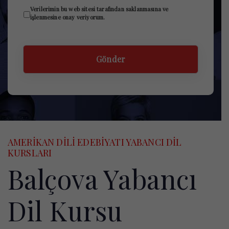
GDPR
Verilerimin bu web sitesi tarafından saklanmasına ve
işlenmesine onay veriyorum.
Accepted
On
*
AMERİKAN DİLİ EDEBİYATI YABANCI DİL
KURSLARI
Balçova Yabancı
Dil Kursu