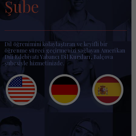
Şube
Dil öğrenimini kolaylaştıran ve keyifli bir
öğrenme süreci geçirmenizi sağlayan Amerikan
Dili Edebiyatı Yabancı Dil Kursları, Balçova
şubesiyle hizmetinizde.
İsim