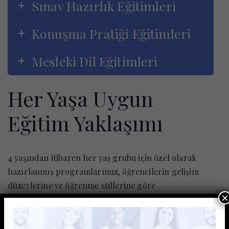
Sınav Hazırlık Eğitimleri
Konuşma Pratiği Eğitimleri
Mesleki Dil Eğitimleri
Her Yaşa Uygun
Eğitim Yaklaşımı
4 yaşından itibaren her yaş grubu için özel olarak
hazırlanmış programlarımız, öğrencilerin gelişim
düzeylerine ve öğrenme stillerine göre
×
yapılandırılmaktadır. Kids, çocuk, genç ve yetişkin
grupları için ayrı müfredatlar uygulanmaktadır.