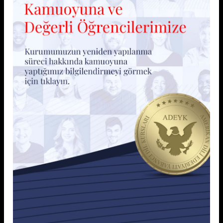
Online veya Yüz Yüze
Eğitim Seçeneği
Derslerinizi Balçova şubemizde yüz yüze alabilir veya
online platformlarımız üzerinden dilediğiniz yerden
katılabilirsiniz. Hangi yöntemi seçerseniz seçin, aynı
içerik kalitesi ve uzman eğitmen desteği ile eğitim
süreciniz kesintisiz devam eder.
İzmir Balçova Şubesi