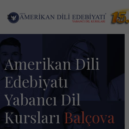
Skip
Skip
links
to
primary
Toggle
navigation
navigation
Skip
to
content
Amerikan Dili
Edebiyatı
Yabancı Dil
Kursları
Balçova