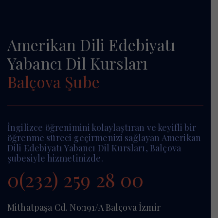
Amerikan Dili Edebiyatı
Yabancı Dil Kursları
Balçova Şube
İngilizce öğrenimini kolaylaştıran ve keyifli bir
öğrenme süreci geçirmenizi sağlayan Amerikan
Dili Edebiyatı Yabancı Dil Kursları, Balçova
şubesiyle hizmetinizde.
0(232) 259 28 00
Mithatpaşa Cd. No:191/A Balçova İzmir