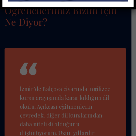
Öğrencilerimiz Bizim İçin
Ne Diyor?
İzmir’de Balçova civarında ingilizce
kursu arayışımda karar kıldığım dil
okulu. Açıkcası eğitmenlerin
çevredeki diğer dil kurslarından
daha nitelikli olduğunu
düşünüyorum. Uzun yıllardır