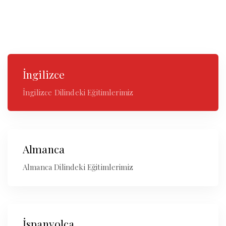
Skip
Skip
links
to
primary
navigation
Skip
İngilizce
to
content
İngilizce Dilindeki Eğitimlerimiz
Almanca
Almanca Dilindeki Eğitimlerimiz
İspanyolca